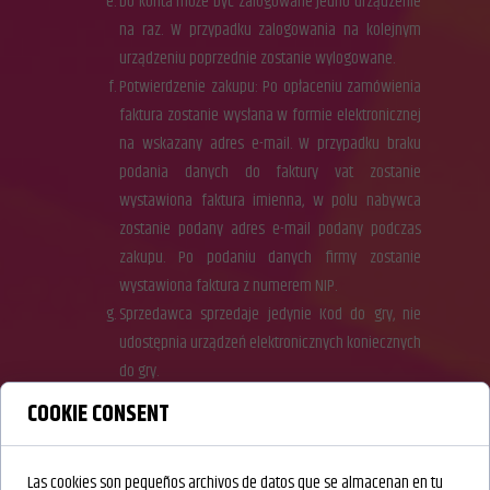
Do konta może być zalogowane jedno urządzenie
na raz. W przypadku zalogowania na kolejnym
urządzeniu poprzednie zostanie wylogowane.
Potwierdzenie zakupu: Po opłaceniu zamówienia
faktura zostanie wysłana w formie elektronicznej
na wskazany adres e-mail. W przypadku braku
podania danych do faktury vat zostanie
wystawiona faktura imienna, w polu nabywca
zostanie podany adres e-mail podany podczas
zakupu. Po podaniu danych firmy zostanie
wystawiona faktura z numerem NIP.
Sprzedawca sprzedaje jedynie Kod do gry, nie
udostępnia urządzeń elektronicznych koniecznych
do gry.
COOKIE CONSENT
Zasady składania Zamówienia
W celu złożenia Zamówienia należy:
Las cookies son pequeños archivos de datos que se almacenan en tu
Skorzystać z możliwości złożenia