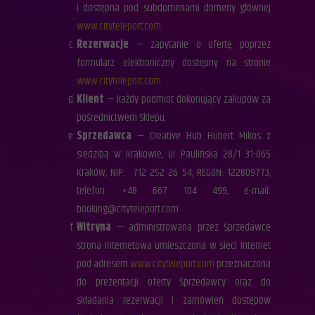
i dostępna pod subdomenami domeny głównej
www.cityteleport.com
Rezerwacje
— zapytanie o ofertę poprzez
formularz elektroniczny dostępny na stronie
www.cityteleport.com
Klient
— każdy podmiot dokonujący zakupów za
pośrednictwem Sklepu.
Sprzedawca
— Creative Hub Hubert Mikos z
siedzibą w Krakowie, ul. Paulińska 28/1 31-065
Kraków, NIP: 712 252 26 54, REGON: 122809773,
telefon: +48 667 104 499, e-mail:
booking@cityteleport.com
Witryna
— administrowana przez Sprzedawcę
strona internetowa umieszczona w sieci Internet
pod adresem
www.cityteleport.com
przeznaczona
do prezentacji oferty Sprzedawcy oraz do
składania rezerwacji i zamówień dostępów