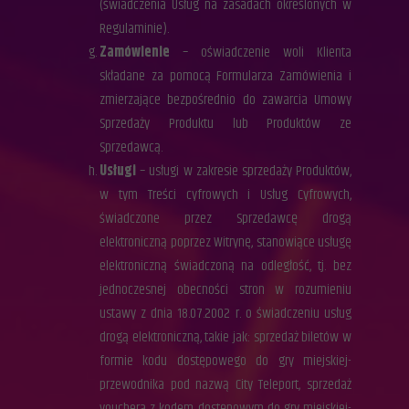
(świadczenia Usług na zasadach określonych w
Regulaminie).
Zamówienie
– oświadczenie woli Klienta
składane za pomocą Formularza Zamówienia i
zmierzające bezpośrednio do zawarcia Umowy
Sprzedaży Produktu lub Produktów ze
Sprzedawcą.
Usługi
– usługi w zakresie sprzedaży Produktów,
w tym Treści cyfrowych i Usług Cyfrowych,
świadczone przez Sprzedawcę drogą
elektroniczną poprzez Witrynę, stanowiące usługę
elektroniczną świadczoną na odległość, tj. bez
jednoczesnej obecności stron w rozumieniu
ustawy z dnia 18.07.2002 r. o świadczeniu usług
drogą elektroniczną, takie jak: sprzedaż biletów w
formie kodu dostępowego do gry miejskiej-
przewodnika pod nazwą City Teleport, sprzedaż
vouchera z kodem dostępowym do gry miejskiej-