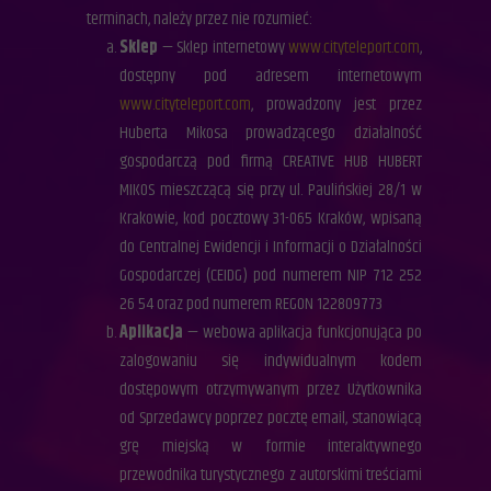
terminach, należy przez nie rozumieć:
Sklep
— Sklep internetowy
www.cityteleport.c
om
,
dostępny pod adresem internetowym
www.cityteleport.com
, prowadzony jest przez
Huberta Mikosa prowadzącego działalność
gospodarczą pod firmą CREATIVE HUB HUBERT
MIKOS mieszczącą się przy ul. Paulińskiej 28/1 w
Krakowie, kod pocztowy 31-065 Kraków, wpisaną
do Centralnej Ewidencji i Informacji o Działalności
Gospodarczej (CEIDG) pod numerem NIP 712 252
26 54 oraz pod numerem REGON 122809773
Aplikacja
— webowa aplikacja funkcjonująca po
zalogowaniu się indywidualnym kodem
dostępowym otrzymywanym przez Użytkownika
od Sprzedawcy poprzez pocztę email, stanowiącą
grę miejską w formie interaktywnego
przewodnika turystycznego z autorskimi treściami