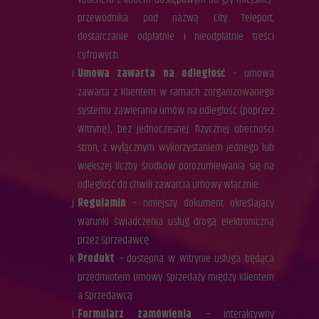
przewodnika pod nazwą City Teleport,
dostarczanie odpłatnie i nieodpłatnie treści
cyfrowych.
Umowa zawarta na odległość
– umowa
zawarta z Klientem w ramach zorganizowanego
systemu zawierania umów na odległość (poprzez
Witrynę), bez jednoczesnej fizycznej obecności
stron, z wyłącznym wykorzystaniem jednego lub
większej liczby środków porozumiewania się na
odległość do chwili zawarcia umowy włącznie.
Regulamin
– niniejszy dokument określający
warunki świadczenia usług drogą elektroniczną
przez Sprzedawcę.
Produkt
– dostępna w Witrynie usługa będąca
przedmiotem Umowy Sprzedaży między Klientem
a Sprzedawcą.
Formularz zamówienia
– interaktywny