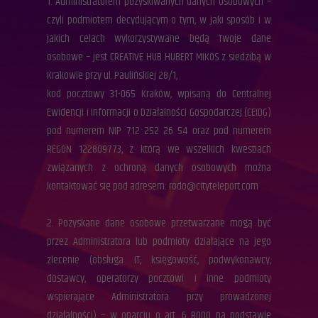
1. Administratorem pozyskiwanych danych osobowych –
czyli podmiotem decydującym o tym, w jaki sposób i w
jakich celach wykorzystywane będą Twoje dane
osobowe – jest
CREATIVE HUB HUBERT MIKOS z siedzibą w
Krakowie przy ul. Paulińskiej 28/1
,
kod pocztowy 31-065 Kraków, wpisaną do Centralnej
Ewidencji i Informacji o Działalności Gospodarczej (CEIDG)
pod numerem NIP 712 252 26 54 oraz pod numerem
REGON 122809773,
z którą we wszelkich kwestiach
związanych z ochroną danych osobowych można
kontaktować się pod adresem: rodo@cityteleport.com
2. Pozyskane dane osobowe przetwarzane mogą być
przez Administratora lub podmioty działające na jego
zlecenie (obsługa IT, księgowość, podwykonawcy,
dostawcy, operatorzy pocztowi i inne podmioty
wspierające Administratora przy prowadzonej
działalności) – w oparciu o art. 6 RODO na podstawie