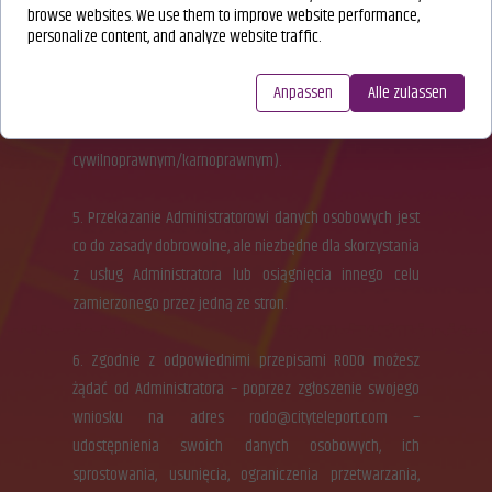
browse websites. We use them to improve website performance,
w zakresie czasowym do tego niezbędnym,
personalize content, and analyze website traffic.
w szczególności do czasu realizacji wszelkich praw
i obowiązków oraz wygaśnięcia wszelkich roszczeń,
Anpassen
Alle zulassen
wynikających bądź związanych z przetwarzanymi danymi
osobowymi (np. podatkowych, o charakterze
cywilnoprawnym/karnoprawnym).
5. Przekazanie Administratorowi danych osobowych jest
co do zasady dobrowolne, ale niezbędne dla skorzystania
z usług Administratora lub osiągnięcia innego celu
zamierzonego przez jedną ze stron.
6. Zgodnie z odpowiednimi przepisami RODO możesz
żądać od Administratora – poprzez zgłoszenie swojego
wniosku na adres rodo@cityteleport.com –
udostępnienia swoich danych osobowych, ich
sprostowania, usunięcia, ograniczenia przetwarzania,