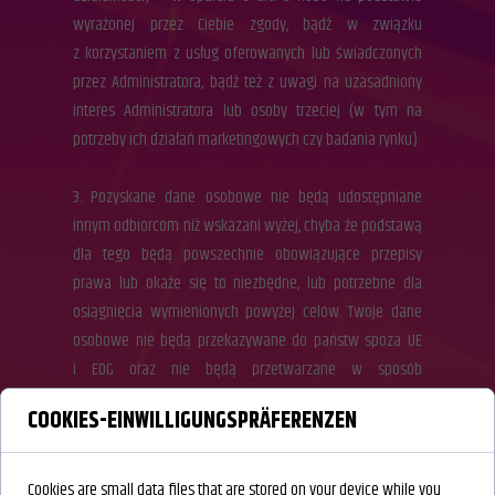
wyrażonej przez Ciebie zgody, bądź w związku
z korzystaniem z usług oferowanych lub świadczonych
przez Administratora, bądź też z uwagi na uzasadniony
interes Administratora lub osoby trzeciej (w tym na
potrzeby ich działań marketingowych czy badania rynku).
3. Pozyskane dane osobowe nie będą udostępniane
innym odbiorcom niż wskazani wyżej, chyba że podstawą
dla tego będą powszechnie obowiązujące przepisy
prawa lub okaże się to niezbędne, lub potrzebne dla
osiągnięcia wymienionych powyżej celów. Twoje dane
osobowe nie będą przekazywane do państw spoza UE
i EOG oraz nie będą przetwarzane w sposób
zautomatyzowany w rozumieniu art. 22 RODO, w tym
COOKIES-EINWILLIGUNGSPRÄFERENZEN
poprzez profilowanie.
4. Pozyskane dane osobowe będą przetwarzane
Cookies are small data files that are stored on your device while you